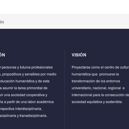
és
ÓN
VISIÓN
 personas y futuros profesionales
Proyectarse como el centro de cultu
os, propositivos y sensibles por medio
humanística que promueve la
educación humanística y de esta
transformación de los entornos
 asumir la tarea primordial de
universitario, nacional, regional e
uir una sociedad cooperativa y
internacional para la consecución d
ria a partir de una labor académica
sociedad equitativa y sostenible.
rspectiva interdisciplinaria,
sciplinaria y transdisciplinaria.