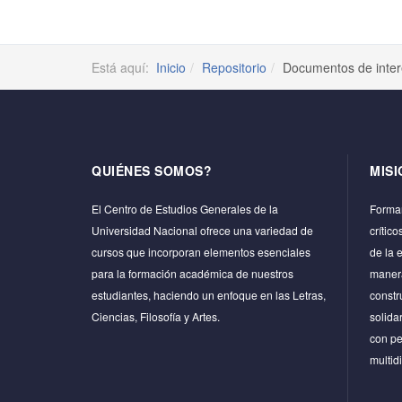
Está aquí:
Inicio
Repositorio
Documentos de inter
QUIÉNES SOMOS?
MISI
El Centro de Estudios Generales de la
Formar
Universidad Nacional ofrece una variedad de
crític
cursos que incorporan elementos esenciales
de la 
para la formación académica de nuestros
manera
estudiantes, haciendo un enfoque en las Letras,
constr
Ciencias, Filosofía y Artes.
solida
con pe
multidi