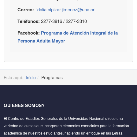
Correo:
idalia.alpizar.jimenez@una.cr
Teléfonos:
2277-3816 / 2277-3310
Facebook:
Programa de Atención Integral de la
Persona Adulta Mayor
Está aquí:
Inicio
Programas
QUIÉNES SOMOS?
El Centro de Estudios Generales de la Universidad Nacional ofrece una
variedad de cursos que incorporan elementos esenciales para la formación
académica de nuestros estudiantes, haciendo un enfoque en las Letras,