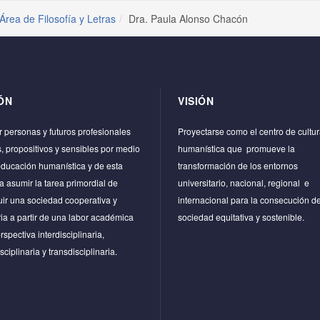
Área de Filosofía y Letras
Dra. Paula Alonso Chacón
ÓN
VISIÓN
 personas y futuros profesionales
Proyectarse como el centro de cultu
os, propositivos y sensibles por medio
humanística que promueve la
educación humanística y de esta
transformación de los entornos
 asumir la tarea primordial de
universitario, nacional, regional e
uir una sociedad cooperativa y
internacional para la consecución d
ria a partir de una labor académica
sociedad equitativa y sostenible.
rspectiva interdisciplinaria,
sciplinaria y transdisciplinaria.