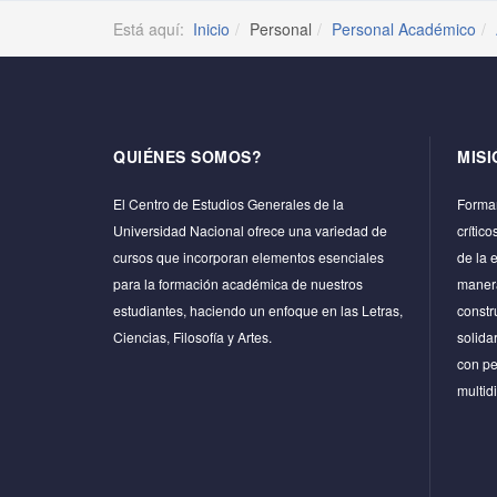
Está aquí:
Inicio
Personal
Personal Académico
QUIÉNES SOMOS?
MISI
El Centro de Estudios Generales de la
Formar
Universidad Nacional ofrece una variedad de
crític
cursos que incorporan elementos esenciales
de la 
para la formación académica de nuestros
manera
estudiantes, haciendo un enfoque en las Letras,
constr
Ciencias, Filosofía y Artes.
solida
con pe
multidi