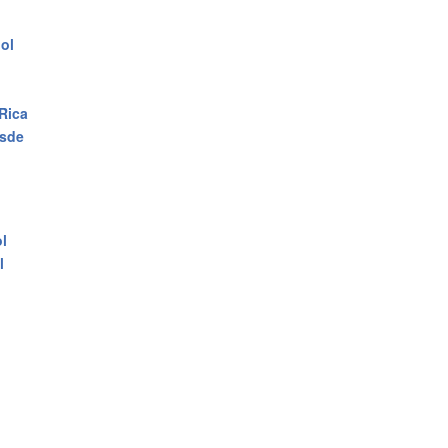
ol
 Rica
esde
l
l