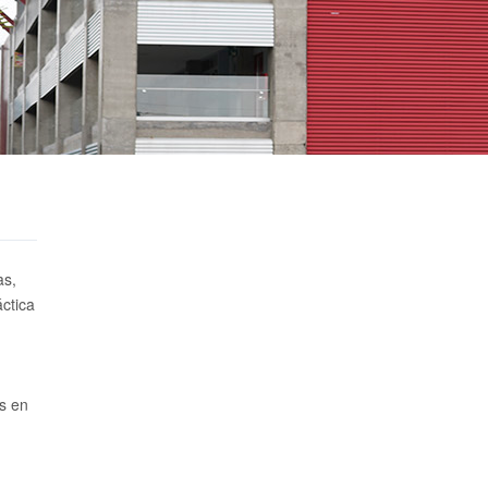
as,
ctica
is en