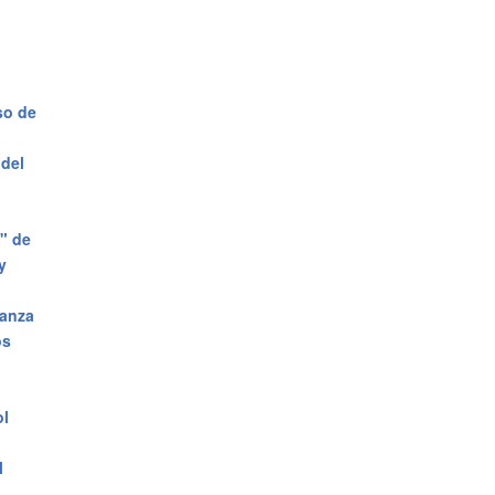
so de
 del
?" de
y
ñanza
os
ol
l